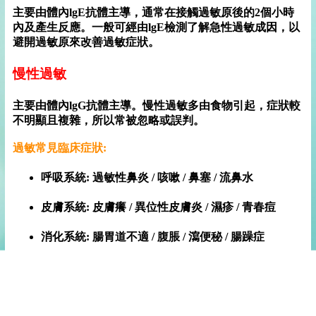
主要由體內lgE抗體主導，通常在接觸過敏原後的2個小時
內及產生反應。一般可經由lgE檢測了解急性過敏成因，以
避開過敏原來改善過敏症狀。
慢性過敏
主要由體內lgG抗體主導。慢性過敏多由食物引起，症狀較
不明顯且複雜，所以常被忽略或誤判。
過敏常見臨床症狀:
呼吸系統: 過敏性鼻炎 / 咳嗽 / 鼻塞 / 流鼻水
皮膚系統: 皮膚癢 / 異位性皮膚炎 / 濕疹 / 青春痘
消化系統: 腸胃道不適 / 腹脹 / 瀉便秘 / 腸躁症
眼部方面: 黑眼圈 / 分泌物過盛 / 眼睛癢 / 紅腫
神經系統: 頭痛 / 失眠 / 注意力不集中 / 慢性疲勞