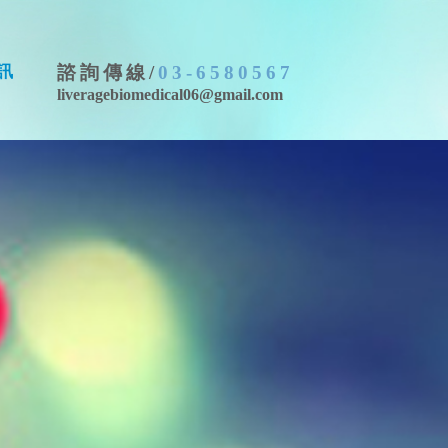
訊
諮詢傳線/
03-6580567
liveragebiomedical06@gmail.com