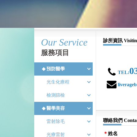
Our Service
診所資訊 Visitin
服務項目
0
預防醫學
TEL:
光生化療程
liverage
檢測篩檢
醫學美容
聯絡我們 Contac
雷射除毛
姓名
光療雷射