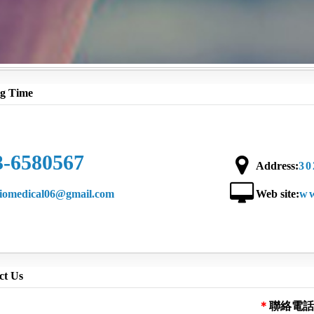
g Time
3-6580567
Address:
3
biomedical06@gmail.com
Web site:
ww
t Us
聯絡電